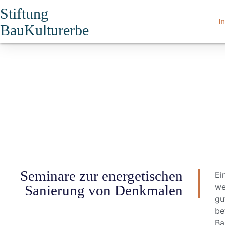
Stiftung
In
BauKulturerbe
Seminare zur energetischen
Ei
we
Sanierung von Denkmalen
gu
be
Ba