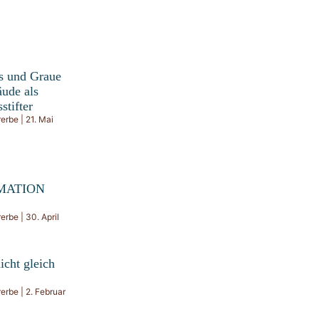
s und Graue
ude als
stifter
rerbe
21. Mai
MATION
rerbe
30. April
icht gleich
rerbe
2. Februar