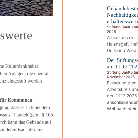
Gebäudebesta
Nachhaltigkei
erhaltenswert
Stiftung BauKultu
nswerte
2026
Artikel aus der 
Holznagel“, He
Dr. Diana Wied
Der Stiftungs
ene Kulturdenkmäler
am 11.12.202
Stiftung BauKultu
chen Anlagen, die ebenfalls
November 2025
tanz eingestuft werden
Einladung zum
Arbeitskreis a
den 11.12.2025
z für Kommunen.
anschließender
ung, dass es sich bei dem
Weihnachtsfeier
stanz“ handelt (gem. § 105
urch kann das Gebäude auf
sonderen Bausubstanz