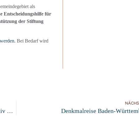
emeindegebiet als
e Entscheidungshilfe für
tützung der Stiftung
 werden.
Bei Bedarf wird
NÄCHS
Rückblick: Jubiläumsveranstaltung „25 Jahre Initiativ Für Baukultur“
Denkmalreise Baden-Württem