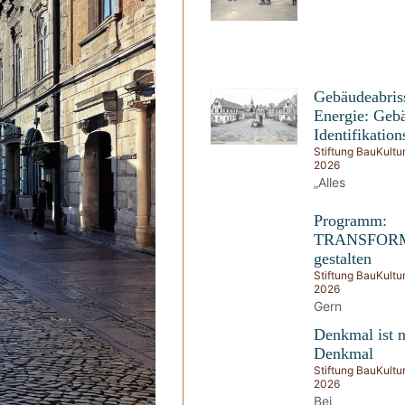
Gebäudeabris
Energie: Gebä
Identifikations
Stiftung BauKultu
2026
„Alles
Programm:
TRANSFOR
gestalten
Stiftung BauKultu
2026
Gern
Denkmal ist n
Denkmal
Stiftung BauKultu
2026
Bei