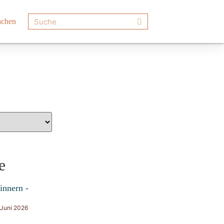
achen
e
innern -
 Juni 2026