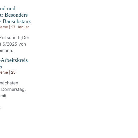
nd und
t: Besonders
e Bausubstanz
rerbe
27. Januar
Zeitschrift „Der
ft 6/2025 von
emann.
-Arbeitskreis
5
rerbe
25.
 nächsten
m Donnerstag,
 mit
.