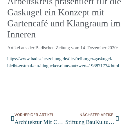
Arbeitskreis präsentiert für die
Gaskugel ein Konzept mit
Gartencafé und Klangraum im
Inneren
Artikel aus der Badischen Zeitung vom 14. Dezember 2020:
https://www.badische-zeitung.de/die-freiburger-gaskugel-
bleibt-erstmal-ein-hingucker-ohne-nutzwert–198871734.html
VORHERIGER ARTIKEL
NÄCHSTER ARTIKEL
Architektur Mit Charakter
Stiftung BauKulturerbe GGmbH Will Gaskugel Übernehmen