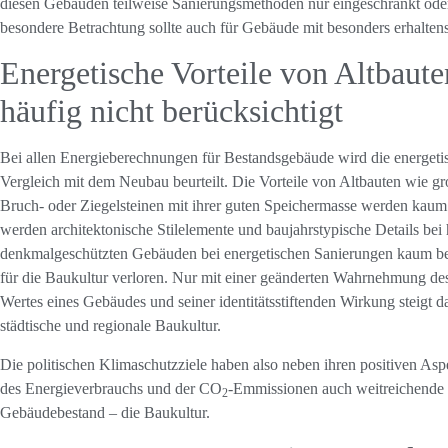
diesen Gebäuden teilweise Sanierungsmethoden nur eingeschränkt oder
besondere Betrachtung sollte auch für Gebäude mit besonders erhalten
Energetische Vorteile von Altbaut
häufig nicht berücksichtigt
Bei allen Energieberechnungen für Bestandsgebäude wird die energetis
Vergleich mit dem Neubau beurteilt. Die Vorteile von Altbauten wie g
Bruch- oder Ziegelsteinen mit ihrer guten Speichermasse werden kaum
werden architektonische Stilelemente und baujahrstypische Details bei 
denkmalgeschützten Gebäuden bei energetischen Sanierungen kaum be
für die Baukultur verloren. Nur mit einer geänderten Wahrnehmung des
Wertes eines Gebäudes und seiner identitätsstiftenden Wirkung steigt d
städtische und regionale Baukultur.
Die politischen Klimaschutzziele haben also neben ihren positiven Asp
des Energieverbrauchs und der CO
-Emmissionen auch weitreichende 
2
Gebäudebestand – die Baukultur.