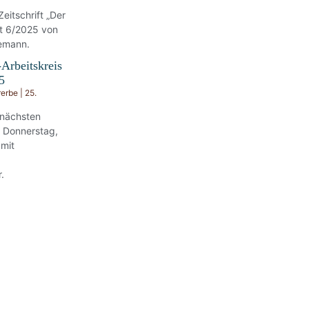
Zeitschrift „Der
ft 6/2025 von
emann.
-Arbeitskreis
5
rerbe
25.
 nächsten
m Donnerstag,
 mit
.