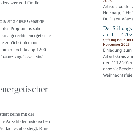
2026
nders wertvoll für die
Artikel aus der 
Holznagel“, He
Dr. Diana Wied
mal
sind diese Gebäude
Der Stiftungs
en des Programms sahen
am 11.12.202
nkmalgerechte energetische
Stiftung BauKultu
atte zunächst niemand
November 2025
es immer noch knapp 1200
Einladung zum
Arbeitskreis a
ubstanz zugelassen sind.
den 11.12.2025
anschließender
Weihnachtsfeier
energetischer
tiert keine mit der
ie Anzahl der historischen
elfaches übersteigt. Rund