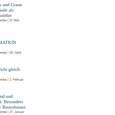
s und Graue
ude als
stifter
rerbe
21. Mai
MATION
rerbe
30. April
icht gleich
rerbe
2. Februar
nd und
t: Besonders
e Bausubstanz
rerbe
27. Januar