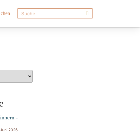
achen
e
innern -
 Juni 2026