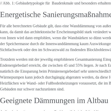
// Abb. 1: Gebäudetypologie für Baudenkmale und besonders erhalten
Energetische Sanierungsmaßnahme
Für alle berechneten Gebäude gilt, dass eine Wanddämmung von auße
kann, da damit das architektonische Erscheinungsbild stark veränder
von Innen wird dann empfohlen, wenn die Wandstärken so dünn werde
der Speichermasse durch die Innenwanddämmung kaum Auswirkungen h
Sichtfachwerk oder den im Schwarzwald zu findenden Blockbohlenwä
Trotzdem werden mit der jeweilig empfohlenen Gesamtsanierung Ein
Endenergiebedarf erreicht, die zwischen 45 und 55% liegen. Je nach En
natürlich die Einsparung beim Primärenergiebedarf sehr unterschiedli
Wärmepumpen kann jedoch durchgängig abgeraten werden, da diese H
Heizflächen wie Wand- oder Fußbodenheizungen voraussetzt, die im B
Gebäuden nur schwer nachzurüsten sind.
Geeignete Dämmungen im Altbau