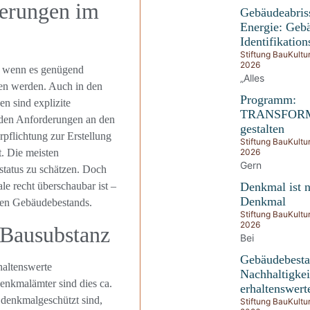
ierungen im
Gebäudeabris
Energie: Gebä
Identifikations
Stiftung BauKultu
2026
h wenn es genügend
„Alles
sen werden. Auch in den
Programm:
n sind explizite
TRANSFOR
den Anforderungen an den
gestalten
lichtung zur Erstellung
Stiftung BauKultu
2026
. Die meisten
Gern
tatus zu schätzen. Doch
Denkmal ist n
e recht überschaubar ist –
Denkmal
ten Gebäudebestands.
Stiftung BauKultu
2026
 Bausubstanz
Bei
Gebäudebesta
haltenswerte
Nachhaltigkei
nkmalämter sind dies ca.
erhaltenswert
 denkmalgeschützt sind,
Stiftung BauKultu