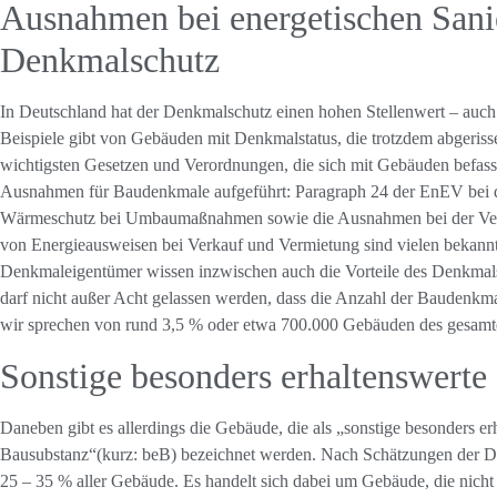
Ausnahmen bei energetischen San
Denkmalschutz
In Deutschland hat der Denkmalschutz einen hohen Stellenwert – auc
Beispiele gibt von Gebäuden mit Denkmalstatus, die trotzdem abgeris
wichtigsten Gesetzen und Verordnungen, die sich mit Gebäuden befasse
Ausnahmen für Baudenkmale aufgeführt: Paragraph 24 der EnEV bei 
Wärmeschutz bei Umbaumaßnahmen sowie die Ausnahmen bei der Verpf
von Energieausweisen bei Verkauf und Vermietung sind vielen bekannt
Denkmaleigentümer wissen inzwischen auch die Vorteile des Denkmals
darf nicht außer Acht gelassen werden, dass die Anzahl der Baudenkmal
wir sprechen von rund 3,5 % oder etwa 700.000 Gebäuden des gesam
Sonstige besonders erhaltenswerte
Daneben gibt es allerdings die Gebäude, die als „sonstige besonders er
Bausubstanz“(kurz: beB) bezeichnet werden. Nach Schätzungen der De
25 – 35 % aller Gebäude. Es handelt sich dabei um Gebäude, die nicht