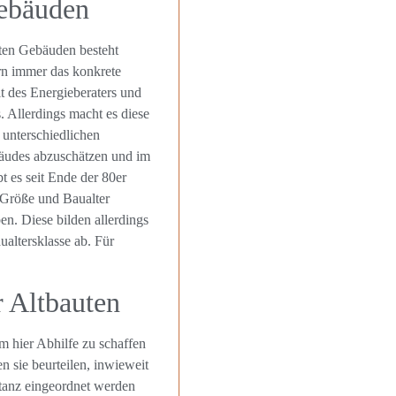
ebäuden
ten Gebäuden besteht
rn immer das konkrete
t des Energieberaters und
. Allerdings macht es diese
 unterschiedlichen
bäudes abzuschätzen und im
t es seit Ende der 80er
 Größe und Baualter
. Diese bilden allerdings
ualtersklasse ab. Für
r Altbauten
m hier Abhilfe zu schaffen
 sie beurteilen, inwieweit
stanz eingeordnet werden